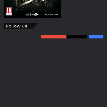
Follow Us
4 110
Abonnés
0
Followers
23
Fans