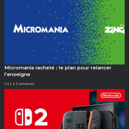
m
k
h
g
b
o
o
r
e
o
t
a
k
i
m
o
n
Micromania racheté : le plan pour relancer
l’enseigne
il y a 3 semaines