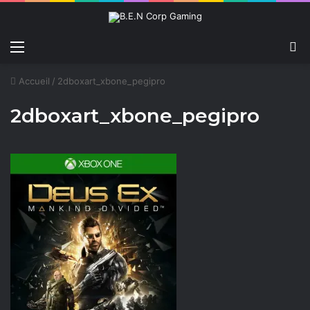
Menu
C
Accueil
/
2dboxart_xbone_pegipro
2dboxart_xbone_pegipro