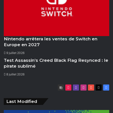
Nintendo arrêtera les ventes de Switch en
Europe en 2027
9 juillet 2026
8.5
Test Assassin’s Creed Black Flag Resynced : le
pirate sublimé
8 juillet 2026
D
T
T
I
Y
X
F
a
i
w
n
o
a
i
k
i
s
u
c
Last Modified
l
T
t
t
T
e
y
o
c
a
u
b