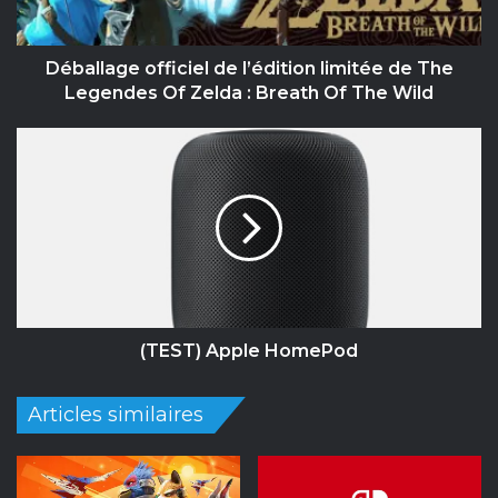
Legendes
Of
Zelda
Déballage officiel de l’édition limitée de The
:
Legendes Of Zelda : Breath Of The Wild
Breath
Of
(TEST)
The
Apple
Wild
HomePod
(TEST) Apple HomePod
Articles similaires