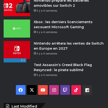
Nintendo prépare les batteries
amovibles sur Switch 2
il y a 4 semaines
Xbox : les derniers licenciements
secouent Microsoft Gaming
il y a 4 semaines
Nintendo arrêtera les ventes de Switch
en Europe en 2027
il y a 4 semaines
8.5
Test Assassin’s Creed Black Flag
Resynced : le pirate sublimé
il y a 4 semaines
Facebook
X
YouTube
Instagram
Twitch
TikTok
Dailymot
Last Modified