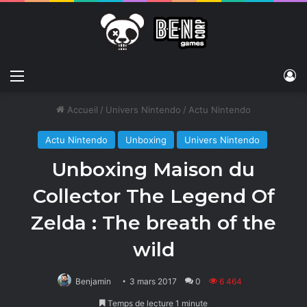
Menu
C
Accueil
/
Univers Nintendo
/
Actu Nintendo
Actu Nintendo
Unboxing
Univers Nintendo
Unboxing Maison du
Collector The Legend Of
Zelda : The breath of the
wild
Benjamin
3 mars 2017
0
6 464
Temps de lecture 1 minute