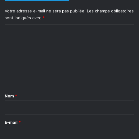
Votre adresse e-mail ne sera pas publiée.
Les champs obligatoires
sont indiqués avec
*
C
o
m
m
e
n
t
a
Nom
*
i
r
e
E-mail
*
*