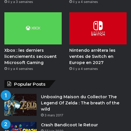
il y a 3 semaines
il y a 4 semaines
m
i
o
n
Xbox : les derniers
Nintendo arrêtera les
licenciements secouent
ventes de Switch en
Microsoft Gaming
Europe en 2027
il y a 4 semaines
il y a 4 semaines
Popular Posts
Unboxing Maison du Collector The
Legend Of Zelda : The breath of the
wild
3 mars 2017
Crash Bandicoot le Retour