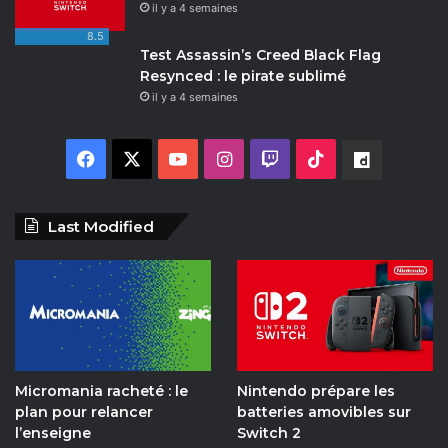
il y a 4 semaines
8.5
Test Assassin’s Creed Black Flag
Resynced : le pirate sublimé
il y a 4 semaines
F
X
Y
I
T
T
D
a
o
n
w
i
a
Last Modified
c
u
s
i
k
i
e
T
t
t
T
l
b
u
a
c
o
y
o
b
g
h
k
m
Micromania racheté : le
Nintendo prépare les
o
e
r
o
plan pour relancer
batteries amovibles sur
l’enseigne
Switch 2
k
a
t