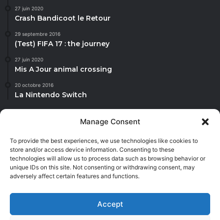
27 juin 2020
Crash Bandicoot le Retour
29 septembre 2016
(Test) FIFA 17 : the journey
27 juin 2020
Mis A Jour animal crossing
20 octobre 2016
La Nintendo Switch
Manage Consent
To provide the best experiences, we use technologies like cookies to
Jannah is a Clean Responsive WordPress Newspaper, Magazine,
store and/or access device information. Consenting to these
News and Blog theme. Packed with options that allow you to
technologies will allow us to process data such as browsing behavior or
completely customize your website to your needs.
unique IDs on this site. Not consenting or withdrawing consent, may
adversely affect certain features and functions.
Facebook
X
YouTube
Instagram
Twitch
TikTok
Dailymot
Accept