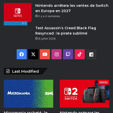
Nintendo arrêtera les ventes de Switch
en Europe en 2027
il y a 4 semaines
8.5
Test Assassin’s Creed Black Flag
Resynced : le pirate sublimé
8 juillet 2026
F
X
Y
I
T
T
D
a
o
n
w
i
a
Last Modified
c
u
s
i
k
i
e
T
t
t
T
l
b
u
a
c
o
y
o
b
g
h
k
m
Micromania racheté : le
Nintendo prépare les