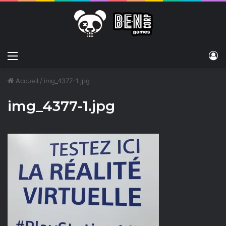
Menu
C
Accueil
/
img_4377-1.jpg
img_4377-1.jpg