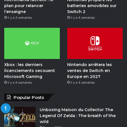
o
e
r
o
plan pour relancer
batteries amovibles sur
l’enseigne
Switch 2
k
a
t
il y a 3 semaines
il y a 4 semaines
m
i
o
n
Xbox : les derniers
Nintendo arrêtera les
licenciements secouent
ventes de Switch en
Microsoft Gaming
Europe en 2027
il y a 4 semaines
il y a 4 semaines
Popular Posts
Unboxing Maison du Collector The
Legend Of Zelda : The breath of the
wild