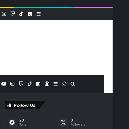
k
YouTube
Instagram
Twitch
TikTok
Dailymotion
Sidebar (barre latérale)
book
X
YouTube
Instagram
Twitch
TikTok
Dailymotion
Connexion
Sidebar (barre latérale)
Switch skin
Rechercher
Follow Us
23
0
Fans
Followers