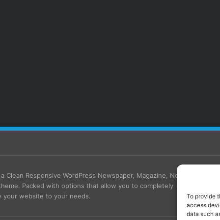
s a Clean Responsive WordPress Newspaper, Magazine, News
theme. Packed with options that allow you to completely
 your website to your needs.
To provide t
access devic
data such as