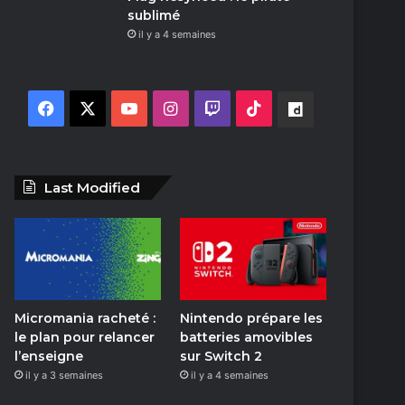
sublimé
il y a 4 semaines
F
X
Y
I
T
T
D
a
o
n
w
i
a
c
u
s
i
k
i
Last Modified
e
T
t
t
T
l
b
u
a
c
o
y
o
b
g
h
k
m
Micromania racheté :
Nintendo prépare les
o
e
r
o
le plan pour relancer
batteries amovibles
l’enseigne
sur Switch 2
k
a
t
il y a 3 semaines
il y a 4 semaines
m
i