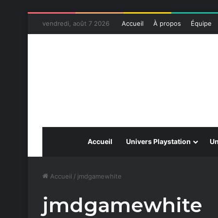
vendredi, août 7 2026
Accueil
À propos
Équipe
Accueil
Univers Playstation
Un
Accueil
/
jmdgamewhite
jmdgamewhite