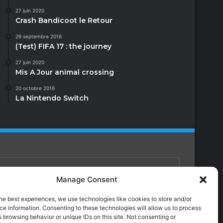
27 juin 2020
Crash Bandicoot le Retour
29 septembre 2016
(Test) FIFA 17 : the journey
27 juin 2020
Mis A Jour animal crossing
20 octobre 2016
La Nintendo Switch
Manage Consent
Facebook
X
YouTube
Instagram
Twitch
TikTok
Dailymotion
he best experiences, we use technologies like cookies to store and/or
e information. Consenting to these technologies will allow us to process
 browsing behavior or unique IDs on this site. Not consenting or