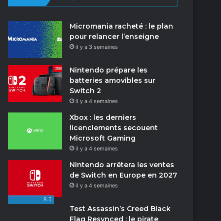
Micromania racheté : le plan
pour relancer l’enseigne
il y a 3 semaines
Nintendo prépare les
batteries amovibles sur
Switch 2
il y a 4 semaines
Xbox : les derniers
licenciements secouent
Microsoft Gaming
il y a 4 semaines
Nintendo arrêtera les ventes
de Switch en Europe en 2027
il y a 4 semaines
8.5
Test Assassin’s Creed Black
Flag Resynced : le pirate