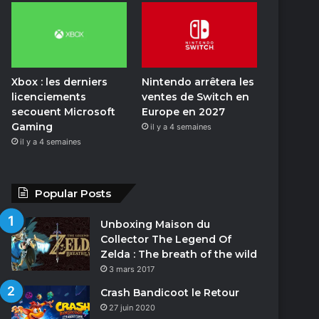
o
n
Xbox : les derniers
Nintendo arrêtera les
licenciements
ventes de Switch en
secouent Microsoft
Europe en 2027
Gaming
il y a 4 semaines
il y a 4 semaines
Popular Posts
Unboxing Maison du
Collector The Legend Of
Zelda : The breath of the wild
3 mars 2017
Crash Bandicoot le Retour
27 juin 2020