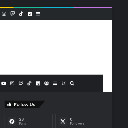
k
YouTube
Instagram
Twitch
TikTok
Dailymotion
Sidebar (barre latérale)
book
X
YouTube
Instagram
Twitch
TikTok
Dailymotion
Connexion
Sidebar (barre latérale)
Switch skin
Rechercher
Follow Us
23
0
Fans
Followers