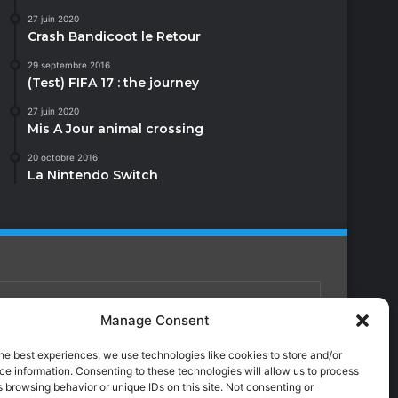
27 juin 2020
Crash Bandicoot le Retour
29 septembre 2016
(Test) FIFA 17 : the journey
27 juin 2020
Mis A Jour animal crossing
20 octobre 2016
La Nintendo Switch
Manage Consent
Facebook
X
YouTube
Instagram
Twitch
TikTok
Dailymotion
he best experiences, we use technologies like cookies to store and/or
e information. Consenting to these technologies will allow us to process
 browsing behavior or unique IDs on this site. Not consenting or