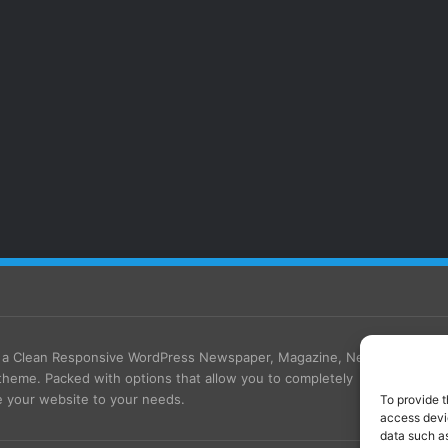
s a Clean Responsive WordPress Newspaper, Magazine, News
theme. Packed with options that allow you to completely
 your website to your needs.
To provide t
access devic
data such as