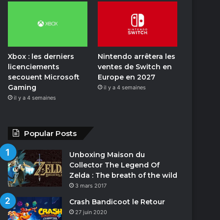
o
n
Xbox : les derniers
Nintendo arrêtera les
licenciements
ventes de Switch en
secouent Microsoft
Europe en 2027
Gaming
il y a 4 semaines
il y a 4 semaines
Popular Posts
Unboxing Maison du
Collector The Legend Of
Zelda : The breath of the wild
3 mars 2017
Crash Bandicoot le Retour
27 juin 2020