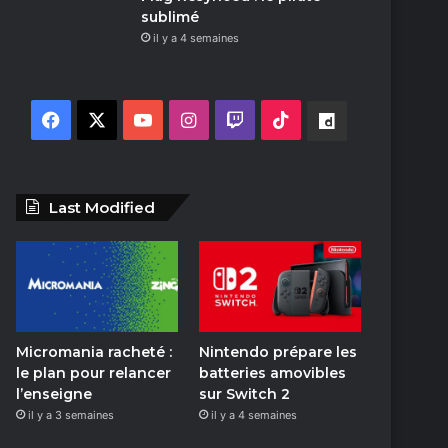
sublimé
il y a 4 semaines
F
X
Y
I
T
T
D
a
o
n
w
i
a
c
u
s
i
k
i
Last Modified
e
T
t
t
T
l
b
u
a
c
o
y
o
b
g
h
k
m
Micromania racheté :
Nintendo prépare les
o
e
r
o
le plan pour relancer
batteries amovibles
l’enseigne
sur Switch 2
k
a
t
il y a 3 semaines
il y a 4 semaines
m
i