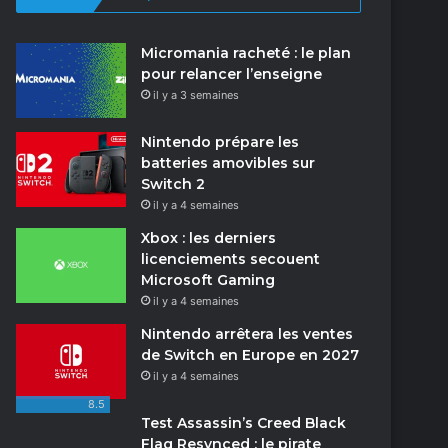
Micromania racheté : le plan
pour relancer l’enseigne
il y a 3 semaines
Nintendo prépare les
batteries amovibles sur
Switch 2
il y a 4 semaines
Xbox : les derniers
licenciements secouent
Microsoft Gaming
il y a 4 semaines
Nintendo arrêtera les ventes
de Switch en Europe en 2027
il y a 4 semaines
8.5
Test Assassin’s Creed Black
Flag Resynced : le pirate