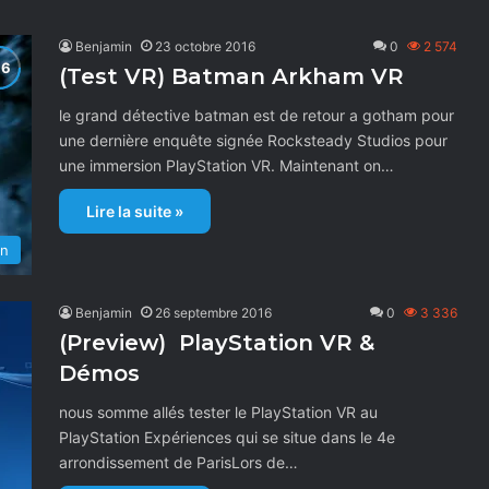
Benjamin
23 octobre 2016
0
2 574
(Test VR) Batman Arkham VR
le grand détective batman est de retour a gotham pour
une dernière enquête signée Rocksteady Studios pour
une immersion PlayStation VR. Maintenant on…
Lire la suite »
on
Benjamin
26 septembre 2016
0
3 336
(Preview) PlayStation VR &
Démos
nous somme allés tester le PlayStation VR au
PlayStation Expériences qui se situe dans le 4e
arrondissement de ParisLors de…