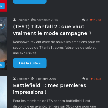
do
Benjamin
6 novembre 2016
0
2 763
(TEST) Titanfall 2 : que vaut
vraiment le mode campagne ?
Reaspawn revient avec de nouvelles ambitions pour ce
second opus de Titanfall , après l’absence de solo et
une exclusivité…
Lire la suite »
on
Benjamin
17 octobre 2016
0
2 828
Battlefield 1 : mes premieres
impressions !
Pour les membres de l’EA access battlefield 1 est
disponible en avant-première sur Xbox one pour une