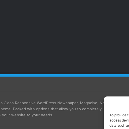
s a Clean Responsive WordPress Newspaper, Magazine, News
theme. Packed with options that allow you to completely
 your website to your needs.
To provide t
access devic
data such as