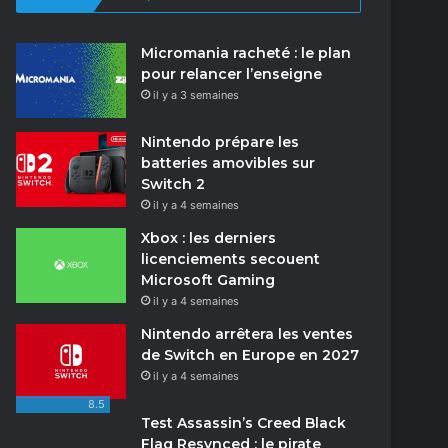
Micromania racheté : le plan
pour relancer l’enseigne
il y a 3 semaines
Nintendo prépare les
batteries amovibles sur
Switch 2
il y a 4 semaines
Xbox : les derniers
licenciements secouent
Microsoft Gaming
il y a 4 semaines
Nintendo arrêtera les ventes
de Switch en Europe en 2027
il y a 4 semaines
8.5
Test Assassin’s Creed Black
Flag Resynced : le pirate