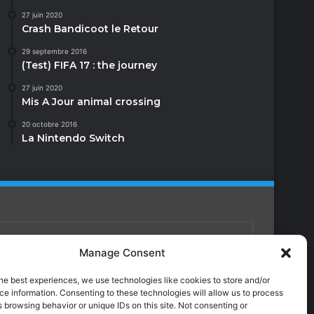
27 juin 2020
Crash Bandicoot le Retour
29 septembre 2016
(Test) FIFA 17 : the journey
27 juin 2020
Mis A Jour animal crossing
20 octobre 2016
La Nintendo Switch
Manage Consent
Facebook
X
YouTube
Instagram
Twitch
TikTok
Dailymotion
he best experiences, we use technologies like cookies to store and/or
e information. Consenting to these technologies will allow us to process
 browsing behavior or unique IDs on this site. Not consenting or