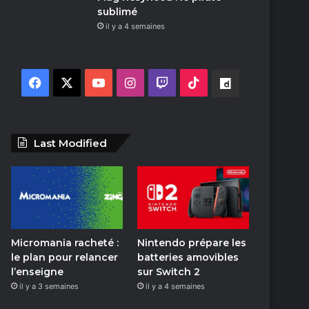
sublimé
il y a 4 semaines
F
X
Y
I
T
T
D
a
o
n
w
i
a
c
u
s
i
k
i
Last Modified
e
T
t
t
T
l
b
u
a
c
o
y
o
b
g
h
k
m
Micromania racheté :
Nintendo prépare les
o
e
r
o
le plan pour relancer
batteries amovibles
l’enseigne
sur Switch 2
k
a
t
il y a 3 semaines
il y a 4 semaines
m
i