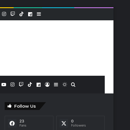
k
YouTube
Instagram
Twitch
TikTok
Dailymotion
Sidebar (barre latérale)
book
X
YouTube
Instagram
Twitch
TikTok
Dailymotion
Connexion
Sidebar (barre latérale)
Switch skin
Rechercher
Follow Us
23
0
Fans
Followers