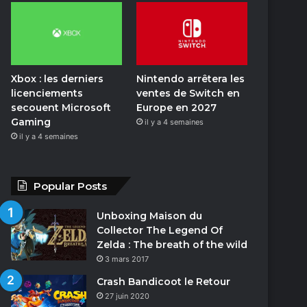
o
n
Xbox : les derniers
Nintendo arrêtera les
licenciements
ventes de Switch en
secouent Microsoft
Europe en 2027
Gaming
il y a 4 semaines
il y a 4 semaines
Popular Posts
Unboxing Maison du
Collector The Legend Of
Zelda : The breath of the wild
3 mars 2017
Crash Bandicoot le Retour
27 juin 2020