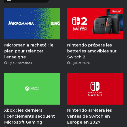
c
u
s
i
k
i
e
T
t
t
T
l
b
u
a
c
o
y
o
b
g
h
k
m
Micromania racheté : le
Nintendo prépare les
o
e
r
o
plan pour relancer
batteries amovibles sur
l’enseigne
Switch 2
k
a
t
il y a 3 semaines
9 juillet 2026
m
i
o
n
Xbox : les derniers
Nintendo arrêtera les
licenciements secouent
ventes de Switch en
Microsoft Gaming
Europe en 2027