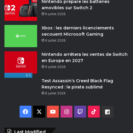
Nintendo prépare les batteries
amovibles sur Switch 2
9 juillet 2026
Xbox : les derniers licenciements
secouent Microsoft Gaming
9 juillet 2026
Nintendo arrêtera les ventes de Switch
en Europe en 2027
9 juillet 2026
8.5
Test Assassin’s Creed Black Flag
Resynced : le pirate sublimé
8 juillet 2026
F
X
Y
I
T
T
D
a
o
n
w
i
a
Last Modified