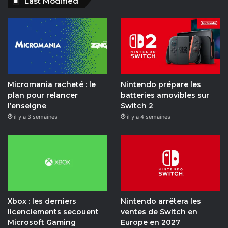
Last Modified
c
u
s
i
k
i
e
T
t
t
T
l
b
u
a
c
o
y
o
b
g
h
k
m
Micromania racheté : le
Nintendo prépare les
o
e
r
o
plan pour relancer
batteries amovibles sur
l’enseigne
Switch 2
k
a
t
il y a 3 semaines
il y a 4 semaines
m
i
o
n
Xbox : les derniers
Nintendo arrêtera les
licenciements secouent
ventes de Switch en
Microsoft Gaming
Europe en 2027