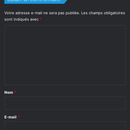
Votre adresse e-mail ne sera pas publiée.
Les champs obligatoires
sont indiqués avec
*
C
o
m
m
e
n
t
a
Nom
*
i
r
e
E-mail
*
*