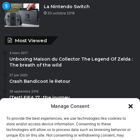
La Nintendo Switch
20 octobre 2016
Most Viewed
3 mars 2017
Unboxing Maison du Collector The Legend Of Zelda :
The breath of the wild
27 juin 2020
Crash Bandicoot le Retour
29 septembre 2016
(Test) FIFA 17 : the journey
Manage Consent
27 juin 2020
Mis A Jour animal crossing
To provide the best experiences, we use technologies like cookies to
store and/or access device information. Consenting to these
20 octobre 2016
technologies will allow us to process data such as browsing behavior or
La Nintendo Switch
unique IDs on this site. Not consenting or withdrawing consent, may