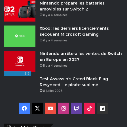
Nintendo prépare les batteries
amovibles sur Switch 2
il y a 4 semaines
Xbox : les derniers licenciements
secouent Microsoft Gaming
il y a 4 semaines
Nintendo arrêtera les ventes de Switch
en Europe en 2027
il y a 4 semaines
8.5
Test Assassin’s Creed Black Flag
Resynced : le pirate sublimé
8 juillet 2026
F
X
Y
I
T
T
D
a
o
n
w
i
a