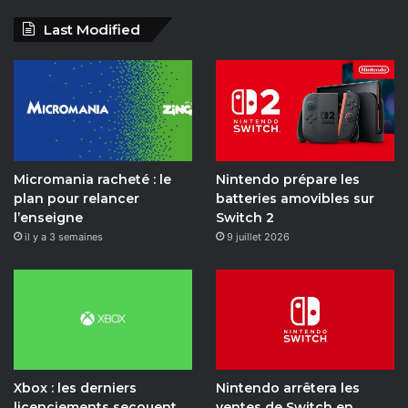
a
o
n
w
i
a
Last Modified
c
u
s
i
k
i
e
T
t
t
T
l
b
u
a
c
o
y
o
b
g
h
k
m
Micromania racheté : le
Nintendo prépare les
o
e
r
o
plan pour relancer
batteries amovibles sur
l’enseigne
Switch 2
k
a
t
il y a 3 semaines
9 juillet 2026
m
i
o
n
Xbox : les derniers
Nintendo arrêtera les
licenciements secouent
ventes de Switch en