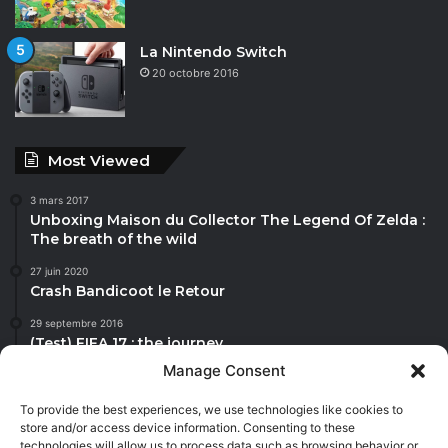
La Nintendo Switch
20 octobre 2016
Most Viewed
3 mars 2017
Unboxing Maison du Collector The Legend Of Zelda :
The breath of the wild
27 juin 2020
Crash Bandicoot le Retour
29 septembre 2016
(Test) FIFA 17 : the journey
Manage Consent
27 juin 2020
Mis A Jour animal crossing
To provide the best experiences, we use technologies like cookies to
store and/or access device information. Consenting to these
20 octobre 2016
technologies will allow us to process data such as browsing behavior or
La Nintendo Switch