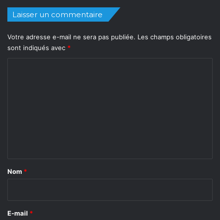
Laisser un commentaire
Votre adresse e-mail ne sera pas publiée.
Les champs obligatoires
sont indiqués avec
*
C
o
m
m
e
n
t
a
Nom
*
i
r
e
E-mail
*