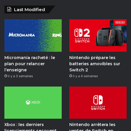
a
o
n
w
i
a
Last Modified
c
u
s
i
k
i
e
T
t
t
T
l
b
u
a
c
o
y
o
b
g
h
k
m
Micromania racheté : le
Nintendo prépare les
o
e
r
o
plan pour relancer
batteries amovibles sur
l’enseigne
Switch 2
k
a
t
il y a 3 semaines
il y a 4 semaines
m
i
o
n
Xbox : les derniers
Nintendo arrêtera les
licenciements secouent
ventes de Switch en