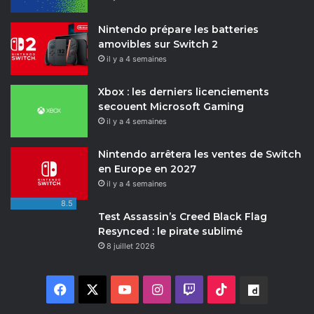
Nintendo prépare les batteries
amovibles sur Switch 2
il y a 4 semaines
Xbox : les derniers licenciements
secouent Microsoft Gaming
il y a 4 semaines
Nintendo arrêtera les ventes de Switch
en Europe en 2027
il y a 4 semaines
8.5
Test Assassin’s Creed Black Flag
Resynced : le pirate sublimé
8 juillet 2026
F
X
Y
I
T
T
D