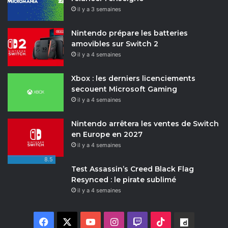
il y a 3 semaines
Nintendo prépare les batteries
amovibles sur Switch 2
il y a 4 semaines
Xbox : les derniers licenciements
secouent Microsoft Gaming
il y a 4 semaines
Nintendo arrêtera les ventes de Switch
en Europe en 2027
il y a 4 semaines
8.5
Test Assassin’s Creed Black Flag
Resynced : le pirate sublimé
il y a 4 semaines
F
X
Y
I
T
T
D