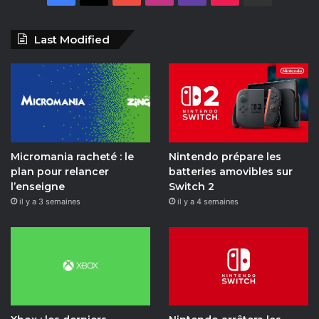
a
o
n
w
i
a
Last Modified
c
u
s
i
k
i
e
T
t
t
T
l
b
u
a
c
o
y
o
b
g
h
k
m
Micromania racheté : le
Nintendo prépare les
o
e
r
o
plan pour relancer
batteries amovibles sur
l’enseigne
Switch 2
k
a
t
il y a 3 semaines
il y a 4 semaines
m
i
o
n