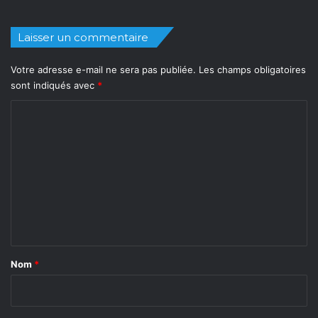
Laisser un commentaire
Votre adresse e-mail ne sera pas publiée.
Les champs obligatoires
sont indiqués avec
*
C
o
m
m
e
n
t
a
Nom
*
i
r