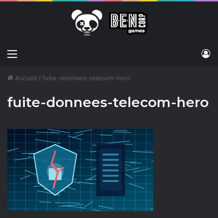
Menu
C
Accueil
/
fuite-donnees-telecom-hero
fuite-donnees-telecom-hero