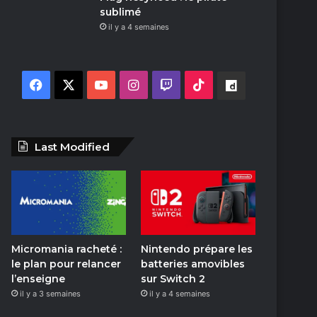
sublimé
il y a 4 semaines
F
X
Y
I
T
T
D
a
o
n
w
i
a
c
u
s
i
k
i
Last Modified
e
T
t
t
T
l
b
u
a
c
o
y
o
b
g
h
k
m
Micromania racheté :
Nintendo prépare les
o
e
r
o
le plan pour relancer
batteries amovibles
l’enseigne
sur Switch 2
k
a
t
il y a 3 semaines
il y a 4 semaines
m
i