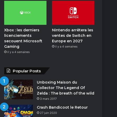
o
n
Xbox : les derniers
Nintendo arrêtera les
licenciements
ventes de Switch en
secouent Microsoft
Europe en 2027
Gaming
il y a 4 semaines
il y a 4 semaines
Popular Posts
Unboxing Maison du
Collector The Legend Of
Zelda : The breath of the wild
3 mars 2017
Crash Bandicoot le Retour
27 juin 2020