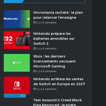
Micromania racheté : le plan
pour relancer l’enseigne
il y a 3 semaines
Nintendo prépare les
batteries amovibles sur
Switch 2
il y a 4 semaines
Xbox : les derniers
licenciements secouent
Microsoft Gaming
il y a 4 semaines
Nintendo arrêtera les ventes
de Switch en Europe en 2027
il y a 4 semaines
8.5
Test Assassin’s Creed Black
Flag Resynced : le pirate