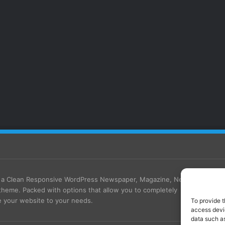
s a Clean Responsive WordPress Newspaper, Magazine, News
theme. Packed with options that allow you to completely
 your website to your needs.
To provide t
access devic
data such as