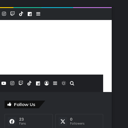
k
YouTube
Instagram
Twitch
TikTok
Dailymotion
Sidebar (barre latérale)
book
X
YouTube
Instagram
Twitch
TikTok
Dailymotion
Connexion
Sidebar (barre latérale)
Switch skin
Rechercher
Follow Us
23
0
Fans
Followers