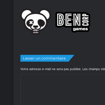
Laisser un commentaire
Votre adresse e-mail ne sera pas publiée.
Les champs obl
C
o
m
m