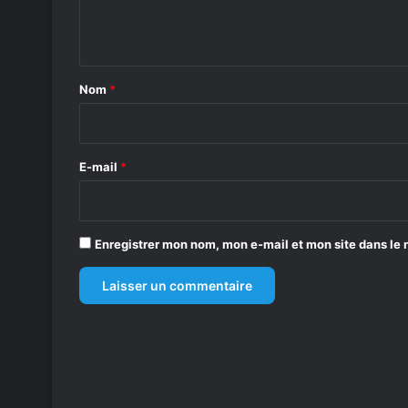
e
n
t
a
Nom
*
i
r
e
E-mail
*
*
Enregistrer mon nom, mon e-mail et mon site dans le