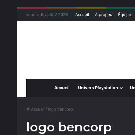
vendredi, août 7 2026
Accueil
À propos
Équipe
Accueil
Univers Playstation
Un
Accueil
/
logo bencorp
logo bencorp