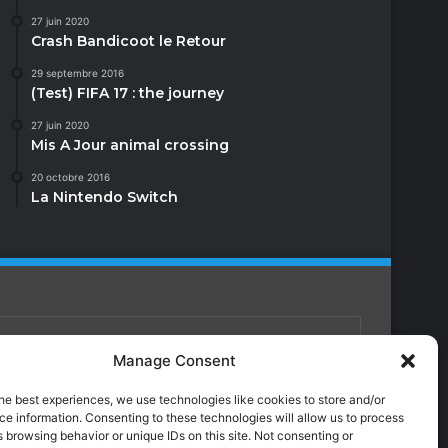
27 juin 2020
Crash Bandicoot le Retour
29 septembre 2016
(Test) FIFA 17 : the journey
27 juin 2020
Mis A Jour animal crossing
20 octobre 2016
La Nintendo Switch
Manage Consent
Facebook
X
YouTube
Instagram
Twitch
TikTok
Dailymotion
he best experiences, we use technologies like cookies to store and/or
e information. Consenting to these technologies will allow us to process
 browsing behavior or unique IDs on this site. Not consenting or