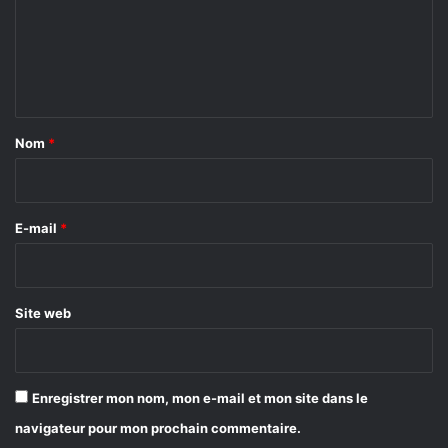
m
e
n
t
a
Nom
*
i
r
e
E-mail
*
*
Site web
Enregistrer mon nom, mon e-mail et mon site dans le
navigateur pour mon prochain commentaire.