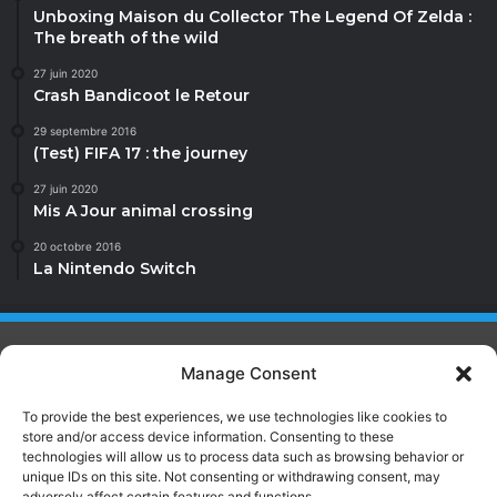
Unboxing Maison du Collector The Legend Of Zelda :
The breath of the wild
27 juin 2020
Crash Bandicoot le Retour
29 septembre 2016
(Test) FIFA 17 : the journey
27 juin 2020
Mis A Jour animal crossing
20 octobre 2016
La Nintendo Switch
Manage Consent
Jannah is a Clean Responsive WordPress Newspaper, Magazine,
News and Blog theme. Packed with options that allow you to
To provide the best experiences, we use technologies like cookies to
completely customize your website to your needs.
store and/or access device information. Consenting to these
technologies will allow us to process data such as browsing behavior or
Facebook
X
YouTube
Instagram
Twitch
TikTok
Dailymot
unique IDs on this site. Not consenting or withdrawing consent, may
adversely affect certain features and functions.