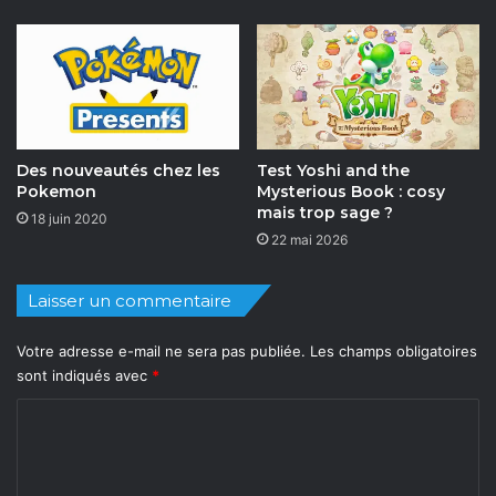
Des nouveautés chez les
Test Yoshi and the
Pokemon
Mysterious Book : cosy
mais trop sage ?
18 juin 2020
22 mai 2026
Laisser un commentaire
Votre adresse e-mail ne sera pas publiée.
Les champs obligatoires
sont indiqués avec
*
C
o
m