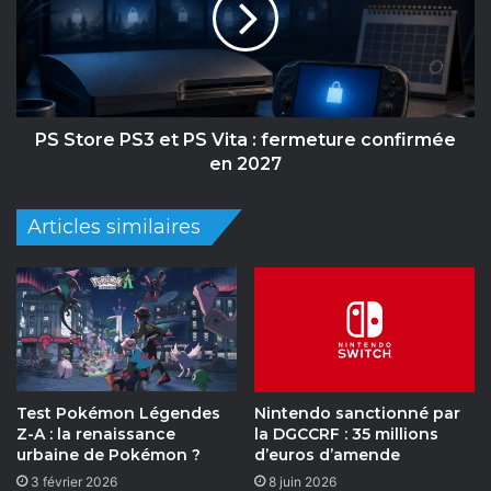
PS
Vita
:
fermeture
confirmée
en
PS Store PS3 et PS Vita : fermeture confirmée
2027
en 2027
Articles similaires
Test Pokémon Légendes
Nintendo sanctionné par
Z-A : la renaissance
la DGCCRF : 35 millions
urbaine de Pokémon ?
d’euros d’amende
3 février 2026
8 juin 2026