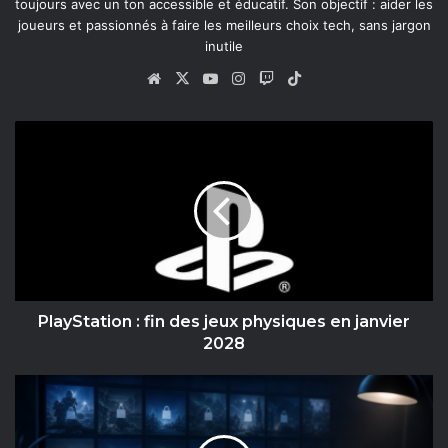
toujours avec un ton accessible et éducatif. Son objectif : aider les
joueurs et passionnés à faire les meilleurs choix tech, sans jargon
inutile
Website
X
YouTube
Instagram
Twitch
TikTok
PlayStation
:
fin
des
jeux
physiques
en
janvier
2028
PlayStation : fin des jeux physiques en janvier
2028
PS
Store
PS3
et