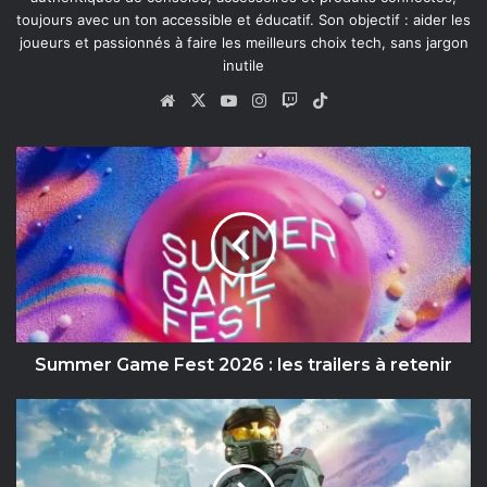
toujours avec un ton accessible et éducatif. Son objectif : aider les
joueurs et passionnés à faire les meilleurs choix tech, sans jargon
inutile
We
X
Yo
Ins
Tw
Tik
bsi
uT
tag
itc
To
te
ub
ra
h
k
S
e
m
u
m
m
e
r
G
a
m
e
Summer Game Fest 2026 : les trailers à retenir
F
e
H
s
a
t
l
2
o