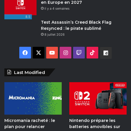
en Europe en 2027
il y a 4 semaines
8.5
Test Assassin’s Creed Black Flag
Resynced : le pirate sublimé
8 juillet 2026
F
X
Y
I
T
T
D
a
o
n
w
i
a
Last Modified
c
u
s
i
k
i
e
T
t
t
T
l
b
u
a
c
o
y
o
b
g
h
k
m
Micromania racheté : le
Nintendo prépare les
o
e
r
o
plan pour relancer
batteries amovibles sur