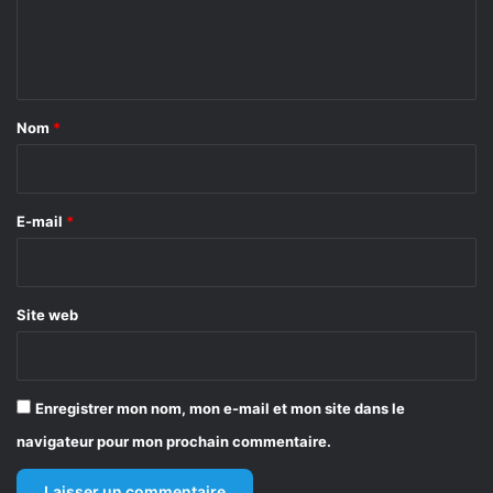
e
n
t
a
Nom
*
i
r
e
E-mail
*
*
Site web
Enregistrer mon nom, mon e-mail et mon site dans le
navigateur pour mon prochain commentaire.