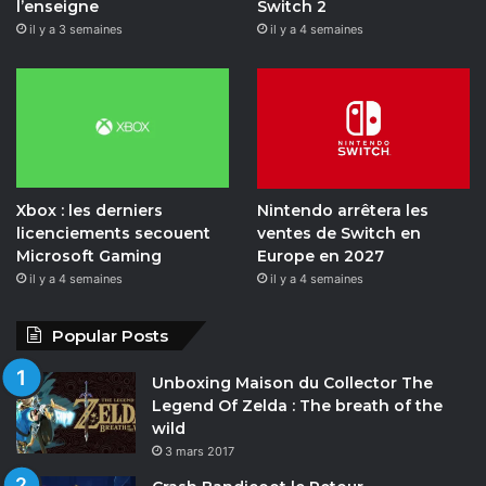
l’enseigne
Switch 2
k
a
t
il y a 3 semaines
il y a 4 semaines
m
i
o
n
Xbox : les derniers
Nintendo arrêtera les
licenciements secouent
ventes de Switch en
Microsoft Gaming
Europe en 2027
il y a 4 semaines
il y a 4 semaines
Popular Posts
Unboxing Maison du Collector The
Legend Of Zelda : The breath of the
wild
3 mars 2017