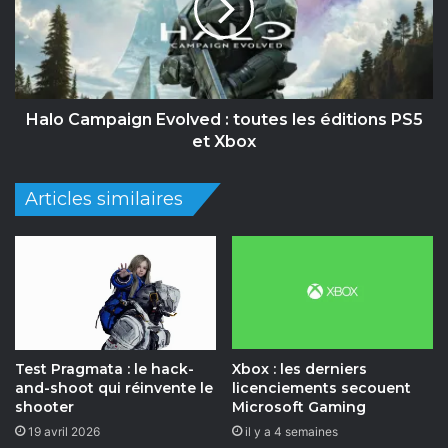
0
C
2
a
6
m
:
p
l
a
e
i
Halo Campaign Evolved : toutes les éditions PS5
s
g
et Xbox
t
n
r
E
Articles similaires
a
v
i
o
l
l
e
v
r
e
s
d
à
:
r
t
Test Pragmata : le hack-
Xbox : les derniers
e
o
and-shoot qui réinvente le
licenciements secouent
t
u
shooter
Microsoft Gaming
e
t
19 avril 2026
il y a 4 semaines
n
e