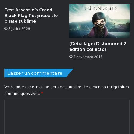
i
s
r
l
Test Assassin’s Creed
e
Black Flag Resynced : le
s
pirate sublimé
é
8 juillet 2026
d
i
(Déballage) Dishonored 2
t
édition collector
i
8 novembre 2016
o
n
s
Laisser un commentaire
P
S
Votre adresse e-mail ne sera pas publiée.
Les champs obligatoires
5
sont indiqués avec
*
e
t
C
X
o
b
o
m
x
m