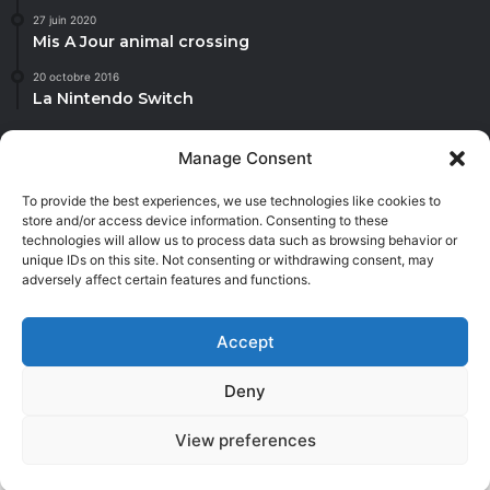
27 juin 2020
Mis A Jour animal crossing
20 octobre 2016
La Nintendo Switch
Manage Consent
To provide the best experiences, we use technologies like cookies to
Jannah is a Clean Responsive WordPress Newspaper, Magazine,
store and/or access device information. Consenting to these
News and Blog theme. Packed with options that allow you to
technologies will allow us to process data such as browsing behavior or
completely customize your website to your needs.
unique IDs on this site. Not consenting or withdrawing consent, may
adversely affect certain features and functions.
Facebook
X
YouTube
Instagram
Twitch
TikTok
Dailymot
Accept
© Copyright 2026, Tous droits réservés |
Deny
View preferences
Facebook
X
YouTube
Instagram
Twitch
TikTok
Dailymo