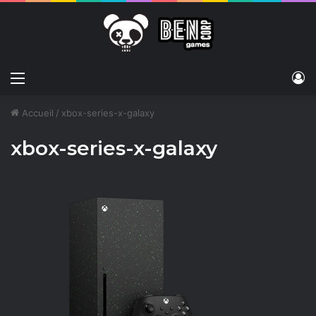
Menu
C
Accueil
/
xbox-series-x-galaxy
xbox-series-x-galaxy