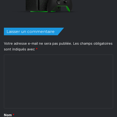
Laisser un commentaire
Votre adresse e-mail ne sera pas publiée.
Les champs obligatoires
sont indiqués avec
*
C
o
m
m
e
n
t
a
Nom
*