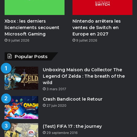
n
Xbox : les derniers
Nintendo arrêtera les
licenciements secouent
ventes de Switch en
Microsoft Gaming
Europe en 2027
9 juillet 2026
9 juillet 2026
Popular Posts
Unboxing Maison du Collector The
Legend Of Zelda : The breath of the
wild
3 mars 2017
Crash Bandicoot le Retour
27 juin 2020
(Test) FIFA 17 : the journey
29 septembre 2016