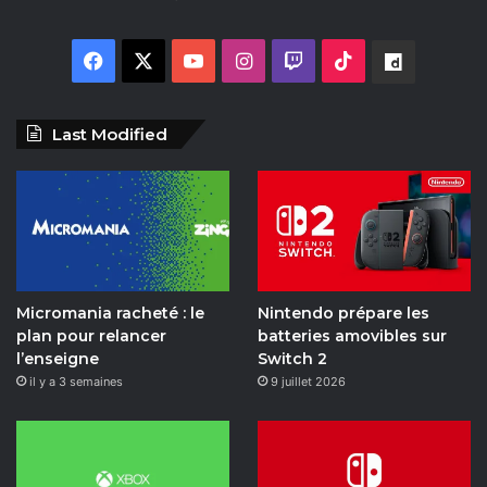
F
X
Y
I
T
T
D
a
o
n
w
i
a
Last Modified
c
u
s
i
k
i
e
T
t
t
T
l
b
u
a
c
o
y
o
b
g
h
k
m
Micromania racheté : le
Nintendo prépare les
o
e
r
o
plan pour relancer
batteries amovibles sur
l’enseigne
Switch 2
k
a
t
il y a 3 semaines
9 juillet 2026
m
i
o