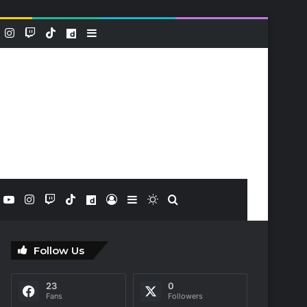
k
YouTube
Instagram
Twitch
TikTok
Dailymotion
Sidebar (barre latérale)
book
X
YouTube
Instagram
Twitch
TikTok
Dailymotion
Connexion
Sidebar (barre latérale)
Switch skin
Rechercher
Follow Us
23
0
Fans
Followers