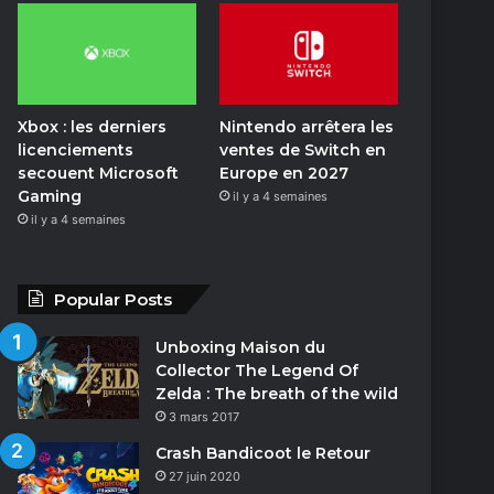
o
n
Xbox : les derniers
Nintendo arrêtera les
licenciements
ventes de Switch en
secouent Microsoft
Europe en 2027
Gaming
il y a 4 semaines
il y a 4 semaines
Popular Posts
Unboxing Maison du
Collector The Legend Of
Zelda : The breath of the wild
3 mars 2017
Crash Bandicoot le Retour
27 juin 2020