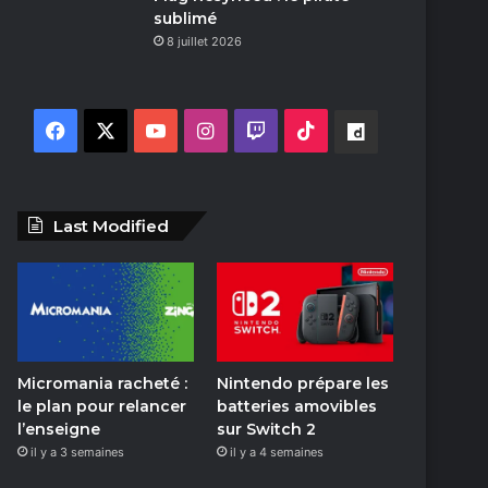
sublimé
8 juillet 2026
F
X
Y
I
T
T
D
a
o
n
w
i
a
c
u
s
i
k
i
Last Modified
e
T
t
t
T
l
b
u
a
c
o
y
o
b
g
h
k
m
Micromania racheté :
Nintendo prépare les
o
e
r
o
le plan pour relancer
batteries amovibles
l’enseigne
sur Switch 2
k
a
t
il y a 3 semaines
il y a 4 semaines
m
i