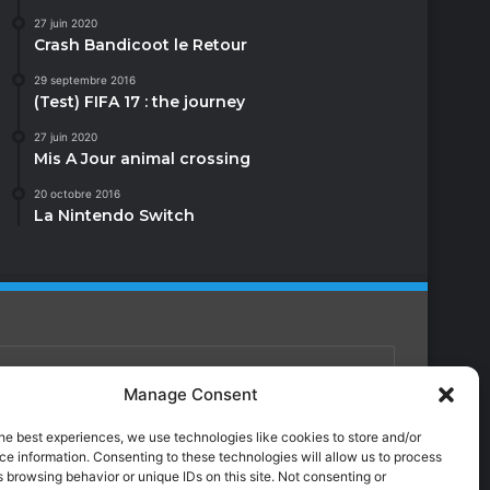
27 juin 2020
Crash Bandicoot le Retour
29 septembre 2016
(Test) FIFA 17 : the journey
27 juin 2020
Mis A Jour animal crossing
20 octobre 2016
La Nintendo Switch
Manage Consent
Facebook
X
YouTube
Instagram
Twitch
TikTok
Dailymotion
he best experiences, we use technologies like cookies to store and/or
e information. Consenting to these technologies will allow us to process
 browsing behavior or unique IDs on this site. Not consenting or