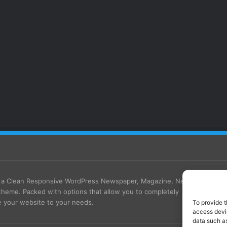
s a Clean Responsive WordPress Newspaper, Magazine, News
theme. Packed with options that allow you to completely
 your website to your needs.
To provide t
access devic
data such as