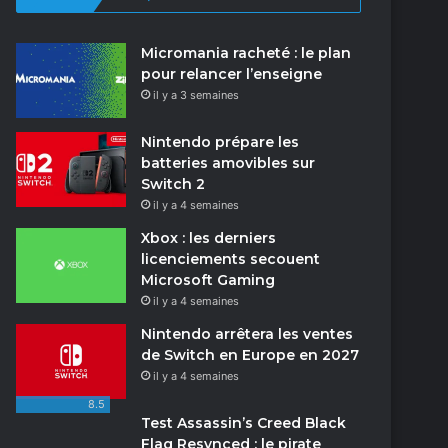
Micromania racheté : le plan
pour relancer l’enseigne
il y a 3 semaines
Nintendo prépare les
batteries amovibles sur
Switch 2
il y a 4 semaines
Xbox : les derniers
licenciements secouent
Microsoft Gaming
il y a 4 semaines
Nintendo arrêtera les ventes
de Switch en Europe en 2027
il y a 4 semaines
8.5
Test Assassin’s Creed Black
Flag Resynced : le pirate