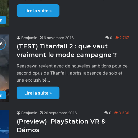
Lire la suite »
on
Benjamin
6 novembre 2016
0
2 767
(TEST) Titanfall 2 : que vaut
vraiment le mode campagne ?
Reaspawn revient avec de nouvelles ambitions pour ce
second opus de Titanfall , après l’absence de solo et
une exclusivité…
Lire la suite »
on
Benjamin
26 septembre 2016
0
3 336
(Preview) PlayStation VR &
Démos