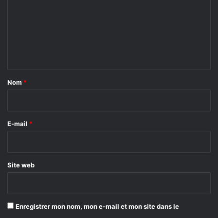
m
m
e
n
t
a
Nom
*
i
r
e
E-mail
*
*
Site web
Enregistrer mon nom, mon e-mail et mon site dans le