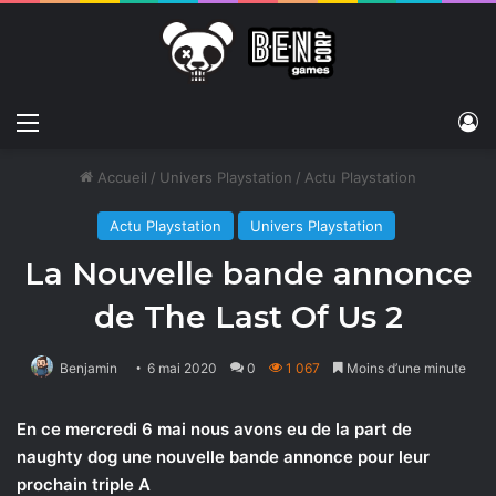
Menu
C
Accueil
/
Univers Playstation
/
Actu Playstation
Actu Playstation
Univers Playstation
La Nouvelle bande annonce
de The Last Of Us 2
Benjamin
6 mai 2020
0
1 067
Moins d’une minute
En
ce mercredi 6 mai nous avons eu de la part de
naughty dog une nouvelle bande annonce pour leur
prochain triple A