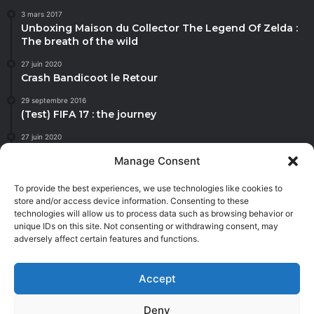
3 mars 2017
Unboxing Maison du Collector The Legend Of Zelda :
The breath of the wild
27 juin 2020
Crash Bandicoot le Retour
29 septembre 2016
(Test) FIFA 17 : the journey
27 juin 2020
Mis A Jour animal crossing
Manage Consent
20 octobre 2016
La Nintendo Switch
To provide the best experiences, we use technologies like cookies to
store and/or access device information. Consenting to these
technologies will allow us to process data such as browsing behavior or
unique IDs on this site. Not consenting or withdrawing consent, may
adversely affect certain features and functions.
Jannah is a Clean Responsive WordPress Newspaper, Magazine,
News and Blog theme. Packed with options that allow you to
Accept
completely customize your website to your needs.
Deny